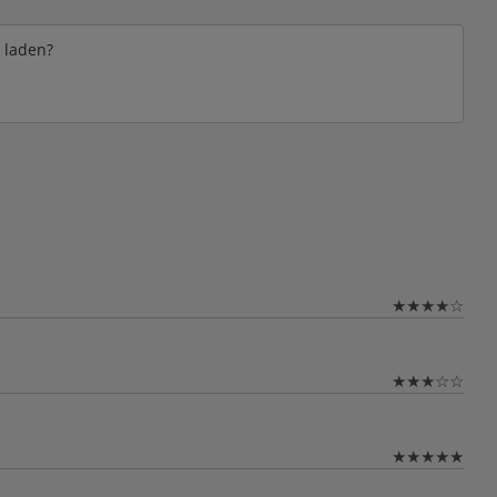
e laden?
★
★
★
★
☆
★
★
★
☆
☆
★
★
★
★
★