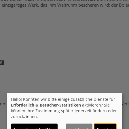
d einzigartiges Werk, das ihm Weltruhm bescheren wird: der Bole
.
Hallo! Könnten wir bitte einige zusätzliche Dienste für
no Coulais
Genre:
Drama
Land:
Frankreich 2024
Verleih:
X-Verl
Erforderlich & Besucher-Statistiken
aktivieren? Sie
können Ihre Zustimmung später jederzeit ändern oder
zurückziehen.