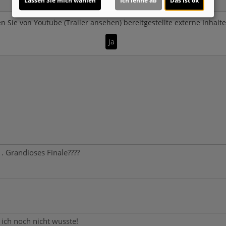
Lassen Sie mich wählen
Ich lehne ab
Das ist ok
n Sie von
Youtube (Trailer ansehen)
bereitgestellte externe Inhalt
Ja
. Grandioses Finale????
 ich noch nicht wusste!