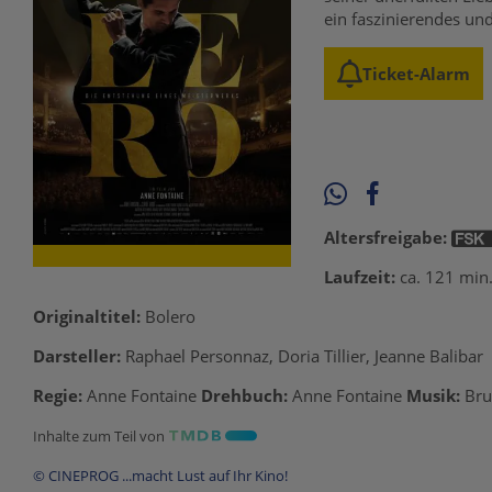
ein faszinierendes un
Ticket-Alarm
Altersfreigabe:
Laufzeit:
ca. 121 min
Originaltitel:
Bolero
Darsteller:
Raphael Personnaz, Doria Tillier, Jeanne Balibar
Regie:
Anne Fontaine
Drehbuch:
Anne Fontaine
Musik:
Bru
Inhalte zum Teil von
© CINEPROG ...macht Lust auf Ihr Kino!