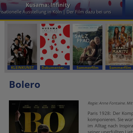
Kusama: Infinity
nsationelle Ausstellung in Köln | Der Film dazu bei uns
KLEINKUNST
Dokumentarfilm
Sommerfilm
Sommerfilm
Bolero
Regie: Anne Fontaine. Mit 
Paris 1928: Der Kompo
komponieren. Sie wünsc
im Alltag nach Inspir
seiner unerfüllten Lie