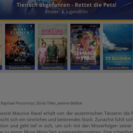
Tierisch abgefahren - Rettet die Pets!
Kinder- & Jugendfilm
Sommerfilm
Sommerfilm
Neu!
Sommerfilm
Raphael Personnaz, Doria Tillier, Jeanne Balibar
nist Maurice Ravel erhält von der exzentrischen Tänzerin Ida Ru
ht sich ein sinnliches und betörendes Stück. Zunächst fühlt sich 
ation und geht tief in sich, um sich mit den Misserfolgen sein
be zu seiner Muse Misia Sert auseinanderzusetzen. Eine scheinbar 