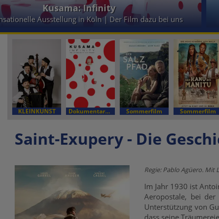
Kusama: Infinity
nsationelle Ausstellung in Köln | Der Film dazu bei uns
KLEINKUNST
Dokumentarfilm
Sommerfilm
Sommerfilm
Saint-Exupery - Die Gesch
Regie: Pablo Agüero. Mit L
Im Jahr 1930 ist Antoi
Aeropostale, bei der
Unterstützung von Gui
dass seine Träumereien