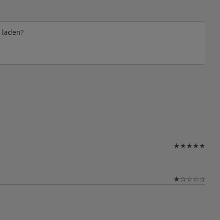
e laden?
★
★
★
★
★
★
☆
☆
☆
☆