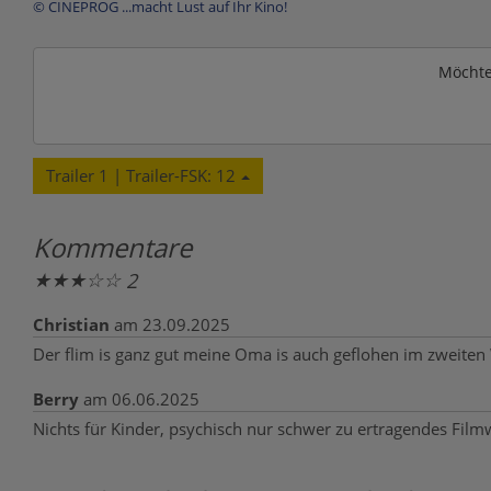
© CINEPROG ...macht Lust auf Ihr Kino!
Möchte
Trailer 1 | Trailer-FSK: 12
Kommentare
★
★
★
☆
☆
2
Christian
am 23.09.2025
Der flim is ganz gut meine Oma is auch geflohen im zweite
Berry
am 06.06.2025
Nichts für Kinder, psychisch nur schwer zu ertragendes Fil