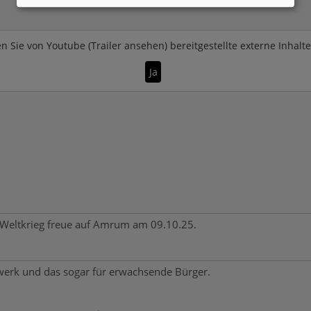
n Sie von
Youtube (Trailer ansehen)
bereitgestellte externe Inhalt
Ja
n Weltkrieg freue auf Amrum am 09.10.25.
mwerk und das sogar für erwachsende Bürger.