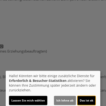
 eines Erziehungsbeauftragten)
Hallo! Könnten wir bitte einige zusätzliche Dienste für
ult, Blanche Redouloux, Sergej Onopko, Ines Dutour, Jozua Malhe
Erforderlich & Besucher-Statistiken
aktivieren? Sie
können Ihre Zustimmung später jederzeit ändern oder
teuer, Drama
Land:
Frankreich, Belgien 2024
Verleih:
Studiocan
zurückziehen.
Lassen Sie mich wählen
Ich lehne ab
Das ist ok