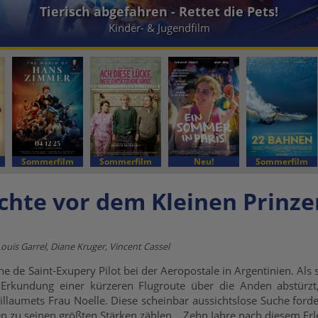
Tierisch abgefahren - Rettet die Pets!
Kinder- & Jugendfilm
Sommerfilm
Sommerfilm
Neu!
Sommerfilm
ichte vor dem Kleinen Prinze
ouis Garrel, Diane Kruger, Vincent Cassel
ne de Saint-Exupery Pilot bei der Aeropostale in Argentinien. Als
 Erkundung einer kürzeren Flugroute über die Anden abstürzt, 
llaumets Frau Noelle. Diese scheinbar aussichtslose Suche ford
 zu seinen größten Stärken zählen... Zehn Jahre nach diesem Erleb