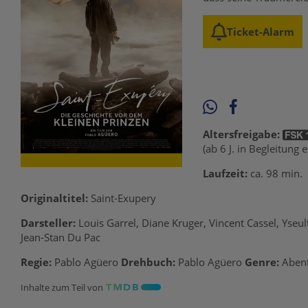
Ticket-Alarm
Altersfreigabe:
(ab 6 J. in Begleitung
Laufzeit:
ca. 98 min.
Originaltitel:
Saint-Exupery
Darsteller:
Louis Garrel, Diane Kruger, Vincent Cassel, Yse
Jean-Stan Du Pac
Regie:
Pablo Agüero
Drehbuch:
Pablo Agüero
Genre:
Aben
Inhalte zum Teil von