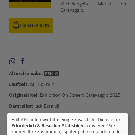
Michelangelo Merisi da
Caravaggio.
Ticket-Alarm
Altersfreigabe:
Laufzeit:
ca. 105 min.
Originaltitel:
Exhibition On Screen: Caravaggio 2025
Darsteller:
Jack Bannell,
Regie:
Phil Grabsky, David Bickerstaff
Genre:
Kunst-
Hallo! Könnten wir bitte einige zusätzliche Dienste für
Ausstellung, Special Event
Verleih:
Exhibition on Screen
Erforderlich & Besucher-Statistiken
aktivieren? Sie
können Ihre Zustimmung später jederzeit ändern oder
Inhalte zum Teil von