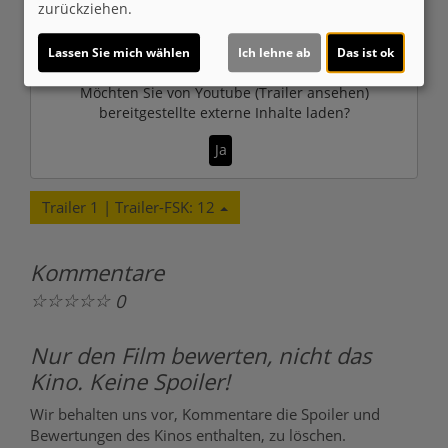
zurückziehen.
© CINEPROG ...macht Lust auf Ihr Kino!
Lassen Sie mich wählen
Ich lehne ab
Das ist ok
Möchten Sie von
Youtube (Trailer ansehen)
bereitgestellte externe Inhalte laden?
Ja
Trailer 1 | Trailer-FSK: 12
Kommentare
☆
☆
☆
☆
☆
0
Nur den Film bewerten, nicht das
Kino. Keine Spoiler!
Wir behalten uns vor, Kommentare die Spoiler und
Bewertungen des Kinos enthalten, zu löschen.