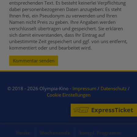
entsprechenden Text. Es besteht keinerlei Verpflichtung
dabei personenbezogenen Daten anzugeben: Es steht
Ihnen frei, ein Pseudonym zu verwenden und Ihren
Namen nicht Preis zu geben. Ihre Angaben werden
verschlüsselt übertragen und gespeichert. Sie erklären
sich damit einverstanden, dass Ihr Eintrag auf
unbestimmte Zeit gespeichert und ggf. von uns entfernt,
kommentiert oder und bearbeitet wird.
Kommentar senden
© 2018 - 2026 Olympia-Kino -
Impressum
/
Datenschutz
/
Cookie Einstellungen
ExpressTicket
Heute
Wochenende
kompl. Programm