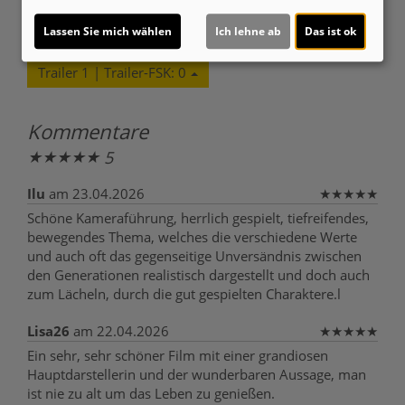
Ja
Lassen Sie mich wählen
Ich lehne ab
Das ist ok
Trailer 1 | Trailer-FSK: 0
Kommentare
★
★
★
★
★
5
Ilu
am 23.04.2026
★
★
★
★
★
Schöne Kameraführung, herrlich gespielt, tiefreifendes,
bewegendes Thema, welches die verschiedene Werte
und auch oft das gegenseitige Unversändnis zwischen
den Generationen realistisch dargestellt und doch auch
zum Lächeln, durch die gut gespielten Charaktere.l
Lisa26
am 22.04.2026
★
★
★
★
★
Ein sehr, sehr schöner Film mit einer grandiosen
Hauptdarstellerin und der wunderbaren Aussage, man
ist nie zu alt um das Leben zu genießen.