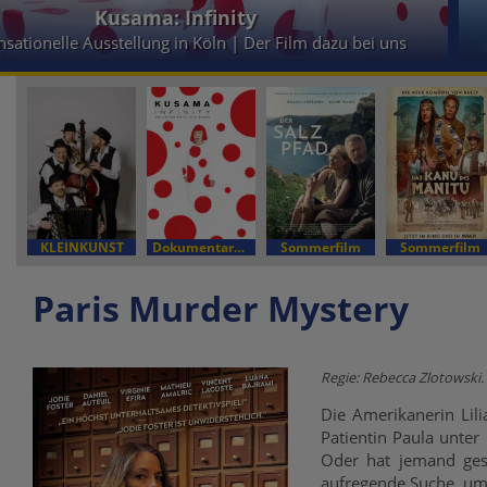
Kusama: Infinity
nsationelle Ausstellung in Köln | Der Film dazu bei uns
KLEINKUNST
Dokumentarfilm
Sommerfilm
Sommerfilm
Paris Murder Mystery
Regie: Rebecca Zlotowski. M
Die Amerikanerin Lili
Patientin Paula unter 
Oder hat jemand ges
aufregende Suche, um 