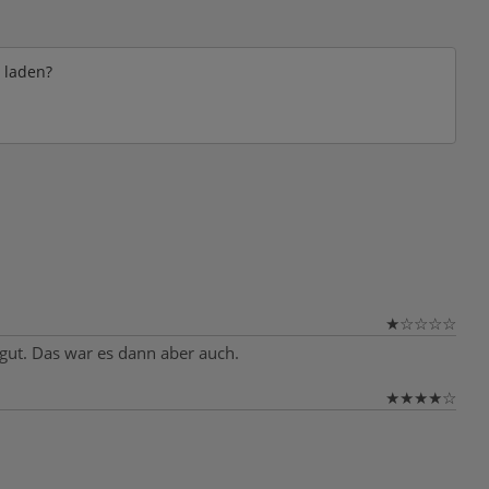
e laden?
★
☆
☆
☆
☆
s gut. Das war es dann aber auch.
★
★
★
★
☆