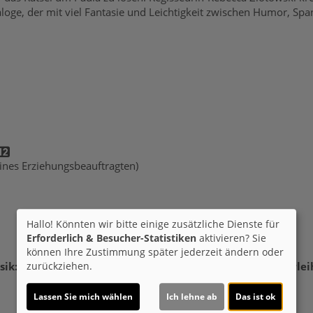
aloge, der mit viel Fantasie und Leichtigkeit zwischen Humor, Sp
 eines Erziehungsbeauftragten)
Hallo! Könnten wir bitte einige zusätzliche Dienste für
Erforderlich & Besucher-Statistiken
aktivieren? Sie
können Ihre Zustimmung später jederzeit ändern oder
sik:
Robin Coudert
Genre:
Drama
Land:
Frankreich 2025
Verlei
zurückziehen.
Lassen Sie mich wählen
Ich lehne ab
Das ist ok