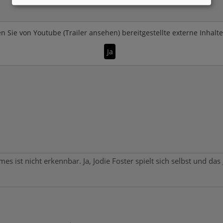
n Sie von
Youtube (Trailer ansehen)
bereitgestellte externe Inhalt
Ja
es ist nicht erkennbar. Ja, Jodie Foster spielt sich selbst und da