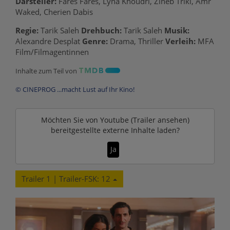
Darsteller:
Fares Fares, Lyna Khoudri, Zineb Triki, Amr
Waked, Cherien Dabis
Regie:
Tarik Saleh
Drehbuch:
Tarik Saleh
Musik:
Alexandre Desplat
Genre:
Drama, Thriller
Verleih:
MFA
Film/Filmagentinnen
Inhalte zum Teil von
© CINEPROG ...macht Lust auf Ihr Kino!
Möchten Sie von
Youtube (Trailer ansehen)
bereitgestellte externe Inhalte laden?
Ja
Trailer 1 | Trailer-FSK: 12