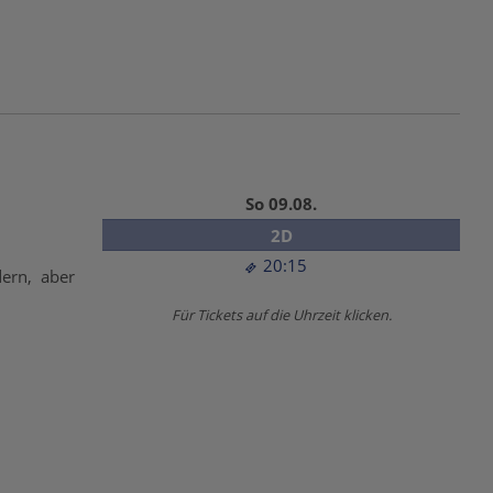
So 09.08.
2D
20:15
dern, aber
Für Tickets auf die Uhrzeit klicken.