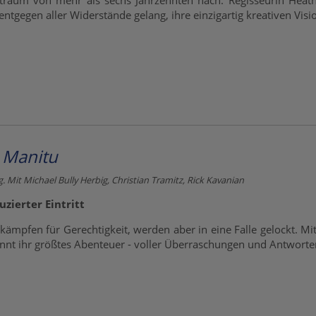
traum von mehr als sechs Jahrzehnten nach. Regisseurin Heathe
entgegen aller Widerstände gelang, ihre einzigartig kreativen Visi
 Manitu
g. Mit Michael Bully Herbig, Christian Tramitz, Rick Kavanian
zierter Eintritt
ämpfen für Gerechtigkeit, werden aber in eine Falle gelockt. Mit
nnt ihr größtes Abenteuer - voller Überraschungen und Antworte