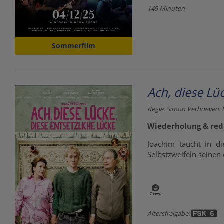
149 Minuten
Sommerfilm
Ach, diese Lüc
Regie: Simon Verhoeven. 
Wiederholung & redu
Joachim taucht in di
Selbstzweifeln seinen
Altersfreigabe: