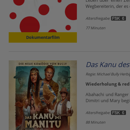
Leben über einen Zei
Wegbereiterin, der es 
Altersfreigabe:
77 Minuten
Dokumentarfilm
Das Kanu des
Regie: Michael Bully Herbi
Wiederholung & redu
Abahachi und Ranger k
Dimitri und Mary begi
Altersfreigabe:
88 Minuten