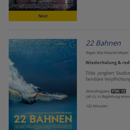
Neu!
22 Bahnen
Regie: Mia Maariel Meyer.
Wiederholung & redu
Tilda jongliert Studi
familiäre Verpflichtu
Altersfreigabe:
(ab 6 J. in Begleitung ein
102 Minuten