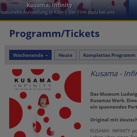
Tierisch abgefahren - Rettet die Pets!
Kinder- & Jugendfilm
Programm/Tickets
Wochenende
Heute
Komplettes Programm
Kusama - Infi
Das Museum Ludwig i
Kusamas Werk. Diese
ein spannendes Port
Original mit deutsc
KUSAMA: INFINITY por