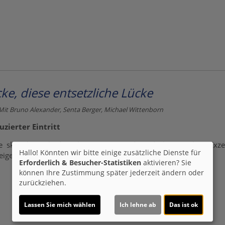
ke, diese entsetzliche Lücke
Mit Bruno Alexander, Senta Berger, Michael Wittenborn
zierter Eintritt
e skurrile Welt des Theaters ein und entdeckt zwischen Exze
Hallo! Könnten wir bitte einige zusätzliche Dienste für
 eigenen Weg.
Erforderlich & Besucher-Statistiken
aktivieren? Sie
können Ihre Zustimmung später jederzeit ändern oder
zurückziehen.
Lassen Sie mich wählen
Ich lehne ab
Das ist ok