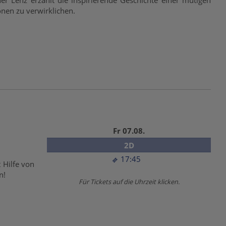
r Lenz erzählt die inspirierende Geschichte einer mutigen
onen zu verwirklichen.
Fr 07.08.
2D
17:45
 Hilfe von
n!
Für Tickets auf die Uhrzeit klicken.