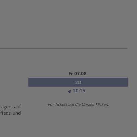
Fr 07.08.
2D
20:15
Für Tickets auf die Uhrzeit klicken.
rägers auf
affens und