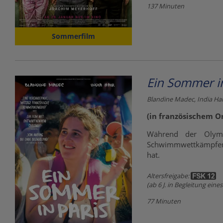
137 Minuten
Sommerfilm
Ein Sommer in
Blandine Madec, India Hai
(in französischem O
Während der Olym
Schwimmwettkämpfen –
hat.
Altersfreigabe:
(ab 6 J. in Begleitung ein
77 Minuten