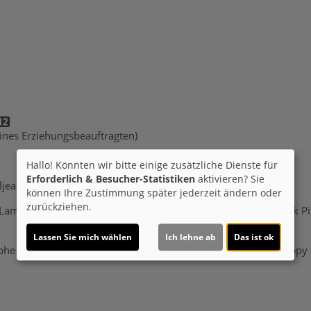
 eines Erziehungsbeauftragten)
Hallo! Könnten wir bitte einige zusätzliche Dienste für
Erforderlich & Besucher-Statistiken
aktivieren? Sie
ljean
können Ihre Zustimmung später jederzeit ändern oder
zurückziehen.
my, Isabelle Carre, Dominique Pinon, Romane Libert, Patrick Pin
Lassen Sie mich wählen
Ich lehne ab
Das ist ok
phe Julien
Genre:
Drama
Land:
Frankreich 2025
Verleih:
Happy E