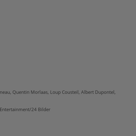
eau, Quentin Morlaas, Loup Cousteil, Albert Dupontel,
ntertainment/24 Bilder