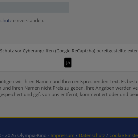
chutz
einverstanden.
Schutz vor Cyberangriffen (Google ReCaptcha)
bereitgestellte exte
Ja
ötigen wir Ihren Namen und Ihren entsprechenden Text. Es beste
 und Ihren Namen nicht Preis zu geben. Ihre Angaben werden vers
gespeichert und ggf. von uns entfernt, kommentiert oder und bear
 - 2026 Olympia-Kino -
Impressum
/
Datenschutz
/
Cookie Einste