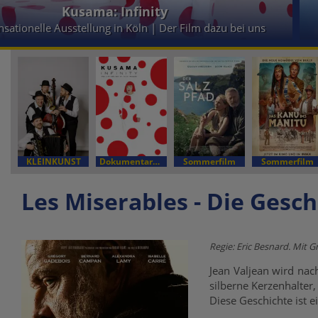
Kusama: Infinity
nsationelle Ausstellung in Köln | Der Film dazu bei uns
KLEINKUNST
Dokumentarfilm
Sommerfilm
Sommerfilm
Les Miserables - Die Gesch
Regie: Eric Besnard. Mit
Jean Valjean wird nac
silberne Kerzenhalter,
Diese Geschichte ist 