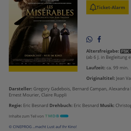
Ticket-Alarm
Altersfreigabe:
(ab 6 J. in Begleitung
Laufzeit:
ca. 99 min.
Originaltitel:
Jean Va
Darsteller:
Gregory Gadebois, Bernard Campan, Alexandra La
Ernest Mourier, Claire Ruppli
Regie:
Eric Besnard
Drehbuch:
Eric Besnard
Musik:
Christo
Inhalte zum Teil von
© CINEPROG ...macht Lust auf Ihr Kino!