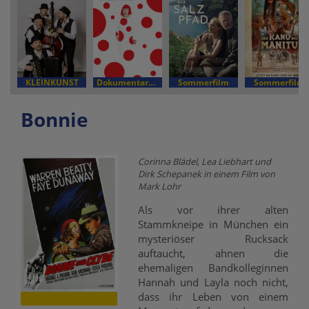
KLEINKUNST
Dokumentarfilm
Sommerfilm
Sommerfilm
Bonnie
Corinna Blädel, Lea Liebhart und
Dirk Schepanek in einem Film von
Mark Lohr
Als vor ihrer alten
Stammkneipe in München ein
mysteriöser Rucksack
auftaucht, ahnen die
ehemaligen Bandkolleginnen
Hannah und Layla noch nicht,
dass ihr Leben von einem