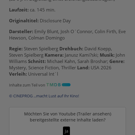
Laufzeit:
ca. 145 min.
Originaltitel:
Disclosure Day
Darsteller:
Emily Blunt, Josh O´Connor, Colin Firth, Eve
Hewson, Colman Domingo
Regie:
Steven Spielberg
Drehbuch:
David Koepp,
Steven Spielberg
Kamera:
Janusz Kami?ski;
Musik:
John
Williams
Schnitt:
Michael Kahn, Sarah Broshar;
Genre:
Mystery, Science Fiction, Thriller
Land:
USA 2026
Verleih:
Universal Int´l
Inhalte zum Teil von
© CINEPROG ...macht Lust auf Ihr Kino!
Möchten Sie von
Youtube (Trailer ansehen)
bereitgestellte externe Inhalte laden?
Ja