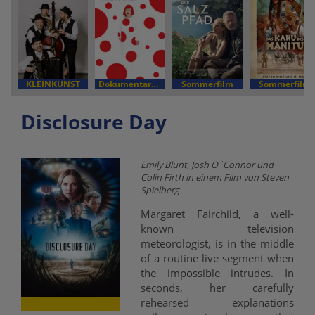
KLEINKUNST
Dokumentarfilm
Sommerfilm
Sommerfilm
Disclosure Day
Emily Blunt, Josh O´Connor und
Colin Firth in einem Film von Steven
Spielberg
Margaret Fairchild, a well-
known television
meteorologist, is in the middle
of a routine live segment when
the impossible intrudes. In
seconds, her carefully
rehearsed explanations