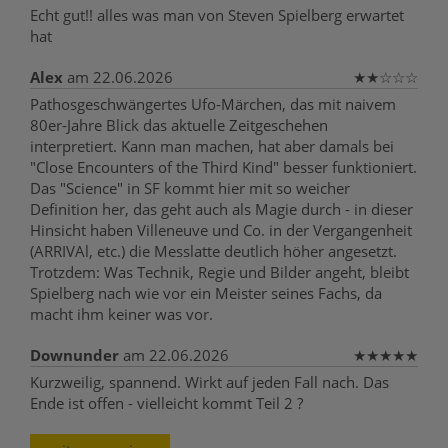
Echt gut!! alles was man von Steven Spielberg erwartet
hat
Alex
am 22.06.2026
★
★
☆
☆
☆
Pathosgeschwängertes Ufo-Märchen, das mit naivem
80er-Jahre Blick das aktuelle Zeitgeschehen
interpretiert. Kann man machen, hat aber damals bei
"Close Encounters of the Third Kind" besser funktioniert.
Das "Science" in SF kommt hier mit so weicher
Definition her, das geht auch als Magie durch - in dieser
Hinsicht haben Villeneuve und Co. in der Vergangenheit
(ARRIVAl, etc.) die Messlatte deutlich höher angesetzt.
Trotzdem: Was Technik, Regie und Bilder angeht, bleibt
Spielberg nach wie vor ein Meister seines Fachs, da
macht ihm keiner was vor.
Downunder
am 22.06.2026
★
★
★
★
★
Kurzweilig, spannend. Wirkt auf jeden Fall nach. Das
Ende ist offen - vielleicht kommt Teil 2 ?