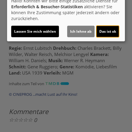
Hallo! Könnten wir bitte einige zusätzliche Dienste für
Erforderlich & Besucher-Statistiken
aktivieren? Sie
Laufzeit:
ca. 100 min.
können Ihre Zustimmung später jederzeit ändern oder
zurückziehen.
Originaltitel:
Ninotchka
Darsteller:
Greta Garbo, Melvyn Douglas, Ina Claire,
Lassen Sie mich wählen
Ich lehne ab
Das ist ok
Bela Lugosi, Sig Ruman
Regie:
Ernst Lubitsch
Drehbuch:
Charles Brackett, Billy
Wilder, Walter Reisch, Melchior Lengyel
Kamera:
William H. Daniels;
Musik:
Werner R. Heymann
Schnitt:
Gene Ruggiero;
Genre:
Komödie, Liebesfilm
Land:
USA 1939
Verleih:
MGM
Inhalte zum Teil von
© CINEPROG ...macht Lust auf Ihr Kino!
Kommentare
☆
☆
☆
☆
☆
0