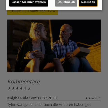
Lassen Sie mich wählen
Ich lehne ab
Das ist ok
Trailer 1 | Trailer-FSK: 12
Kommentare
★
★
★
★
☆
2
Knight Rider
am 11.07.2026
★
★
★
☆
☆
Tyler war genial, aber auch die Anderen haben gut