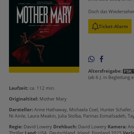
Doch das Wiedersehen
Ticket-Alarm
Altersfreigabe:
(ab 6 J. in Begleitung
Laufzeit:
ca. 112 min.
Originaltitel:
Mother Mary
Darsteller:
Anne Hathaway, Michaela Coel, Hunter Schafer, At
Ni Ainle, Laura Meakin, Julia Stolba, Parinas Esmailsadeh, Tay
Regie:
David Lowery
Drehbuch:
David Lowery
Kamera:
And
Thriller
Land:
USA, Deutschland, Irland, Finnland 2025
Verle