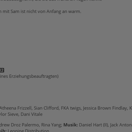
 mit Sam ist nicht von Anfang an warm.
 eines Erziehungsbeauftragten)
heena Frizzell, Sian Clifford, FKA twigs, Jessica Brown Findlay, 
lor Sieve, Dani Vitale
rew Droz Palermo, Rina Yang;
Musik:
Daniel Hart (II), Jack Anton
ih:
Leonine Distribution