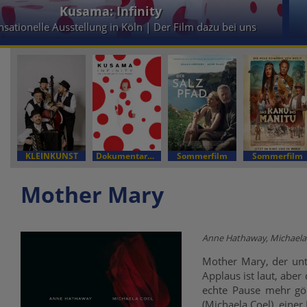
Tierisch abgefahren - Rettet die Pets!
Kinder- & Jugendfilm
KLEINKUNST
Dokumentarfilm
Sommerfilm
Sommerfilm
Mother Mary
Anne Hathaway, Michaela 
Mother Mary, der unt
Applaus ist laut, aber
echte Pause mehr gö
(Michaela Coel), einer