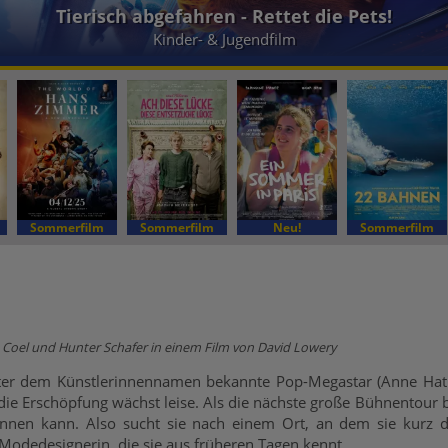
Die Biene Maja - Das geheime Königreich
Kinder- & Jugendfilm
Sommerfilm
Sommerfilm
Neu!
Sommerfilm
Coel und Hunter Schafer in einem Film von David Lowery
er dem Künstlerinnennamen bekannte Pop-Megastar (Anne Hatha
 die Erschöpfung wächst leise. Als die nächste große Bühnentour be
nnen kann. Also sucht sie nach einem Ort, an dem sie kurz
 Modedesignerin, die sie aus früheren Tagen kennt.