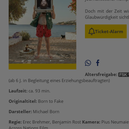
Doch mit der Zeit w
Glaubwürdigkeit sicht
Ticket-Alarm
Altersfreigabe:
(ab 6 J. in Begleitung eines Erziehungsbeauftragten)
Laufzeit:
ca. 93 min.
Originaltitel:
Born to Fake
Darsteller:
Michael Born
Regie:
Erec Brehmer, Benjamin Rost
Kamera:
Pius Neumaier
Across Nations Film