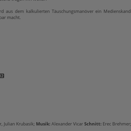
ird aus dem kalkulierten Täuschungsmanöver ein Medienskanda
bar macht.
, Julian Krubasik;
Musik:
Alexander Vicar
Schnitt:
Erec Brehmer