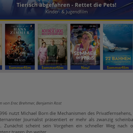
Die Biene Maja - Das geheime Königreich
Kinder- & Jugendfilm
Sommerfilm
Sommerfilm
Neu!
Sommerfilm
lm von Erec Brehmer, Benjamin Rost
96 nutzt Michael Born die Mechanismen des Privatfernsehens,
sternannter Journalist präsentiert er mehr als zwanzig schein
k. Zunächst scheint sein Vorgehen ein schneller Weg nach o
etenz tragen ihn weiter.