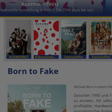
Tierisch abgefahren - Rettet die Pets!
Kinder- & Jugendfilm
KLEINKUNST
Dokumentarfilm
Sommerfilm
Sommerfilm
Born to Fake
Michael Born in einem Fi
Zwischen 1990 und 19
zu erzielen. Als selb
profitables Handwer
journalistischer Komp