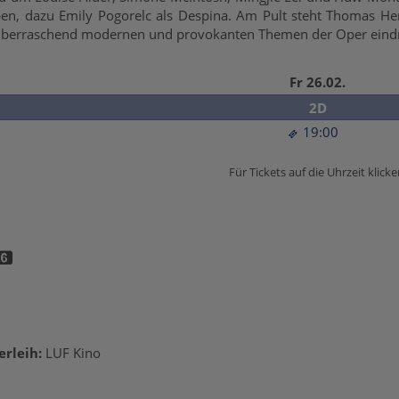
eben, dazu Emily Pogorelc als Despina. Am Pult steht Thomas H
 überraschend modernen und provokanten Themen der Oper eindru
Fr 26.02.
2D
19:00
Für Tickets auf die Uhrzeit klicke
erleih:
LUF Kino