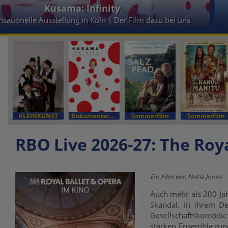
Kusama: Infinity
nsationelle Ausstellung in Köln | Der Film dazu bei uns
KLEINKUNST
Dokumentarfilm
Sommerfilm
Sommerfilm
RBO Live 2026-27: The Roya
Ein Film von Netia Jones
Auch mehr als 200 Jah
Skandal. In ihrem De
Gesellschaftskomödie
starken Ensemble rund