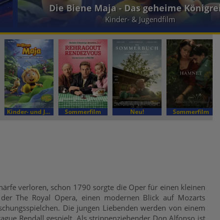
Die Biene Maja - Das geheime Königre
Kinder- & Jugendfilm
Kinder- und Jugendfilm
Sommerfilm
Neu!
Sommerfilm
härfe verloren, schon 1790 sorgte die Oper für einen kleinen
r der The Royal Opera, einen modernen Blick auf Mozarts
Täuschungsspielchen. Die jungen Liebenden werden von einem
ue Rendall gespielt. Als strippenziehender Don Alfonso ist